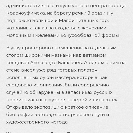
административного и культурного центра города
Красноуфимска, на берегу речки Зюрьзи и у
подножия Большой и Малой Титечных гор,
названных так из-за сходства с женскими
молочными железами конусообразной формы.
В углу просторного помещения за отдельным
столом широкими мазками над ватманом
колдовал Александр Башлачев. А рядом с ним на
стене висел уже ряд готовых полотен,
исполненных рукой мастера, которые, как
следовало из описания, были совершенно
случайно обнаружены в запасниках русских
провинциальных музеев, галерей и пинакотек.
Открывало экспозицию краткое описание
биографии автора, его творческого пути и
художественного метода.