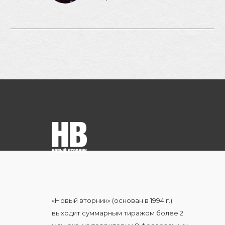
На самом деле в
названии
персональной
рубрики известного
журналиста Сергея
Пономарева
редакция
использовала его же
собственный
псевдоним (не путать
с…
«Новый вторник» (основан в 1994 г.)
выходит суммарным тиражом более 2