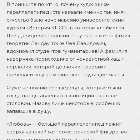
В принципе понятно, почему художника-
параллелепипедиста назвали именно так: имя-
отчество было явно навеяно университетским
курсом «История КПСС», в котором клеймился
Лев Давидович Троцкий — ну точно же не физик-
теоретик Ландау, тоже Лев Давидович,
вдохновил студентов гуманитариев! А фамилия
наверняка происходила от ненавистной каши-
перловки, которой девчонки-поварихи
потчевали по утрам широкие трудящие массы.
Я уже не помню все шедевры, которые были
тогда представлены в экспозиции на стене
столовой. Назову лишь некоторые, особенно
запавшие в душу.
«Любовь» — большой параллелепипед лежит
сверху на такой же геометрической фигуре, но
размером поменьше. Что, кстати, с