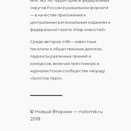
млн. экз. на территории 8 федеральных
округов России в уникальном формате
— в качестве приложения к
центральным региональным изданиям и
федеральной газете «Мир новостей».
Среди авторов «НВ» – известные
писатели и общественные деятели,
лауреаты различных премий и
конкурсов, включая престижную в
журналистском сообществе награду
«Золотое перо».
© Новый Вторник — nvtornik.ru
2018