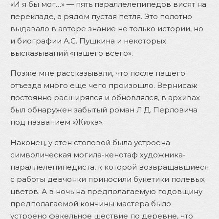
«И я бы мог…» — пять параллелепипедов висят на
перекладе, а рядом пустая петля. Это полотно
выдавало в авторе знание не только истории, но
и биографии А.С. Пушкина и некоторых
высказываний «нашего всего».
Позже мне рассказывали, что после нашего
отъезда много еще чего произошло. Вернисаж
постоянно расширялся и обновлялся, в архивах
был обнаружен забытый роман Л.Д. Перловича
под названием «Жижа».
Наконец, у стен столовой была устроена
символическая могила-кенотаф художника-
параллелепипедиста, к которой возвращавшиеся
с работы девчонки приносили букетики полевых
цветов. А в ночь на предполагаемую годовщину
предполагаемой кончины мастера было
устроено факельное шествие по деревне, что