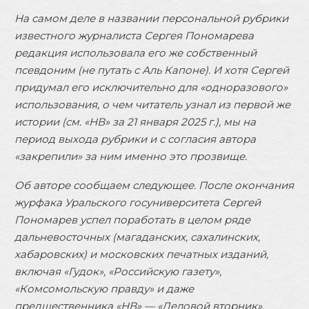
На самом деле в названии персональной рубрики
известного журналиста Сергея Пономарева
редакция использовала его же собственный
псевдоним (не путать с Аль Капоне). И хотя Сергей
придумал его исключительно для «одноразового»
использования, о чем читатель узнал из первой же
истории (см. «НВ» за 21 января 2025 г.), мы на
период выхода рубрики и с согласия автора
«закрепили» за ним именно это прозвище.
Об авторе сообщаем следующее. После окончания
журфака Уральского госуниверситета Сергей
Пономарев успел поработать в целом ряде
дальневосточных (магаданских, сахалинских,
хабаровских) и московских печатных изданий,
включая «Гудок», «Российскую газету»,
«Комсомольскую правду» и даже
предшественника «НВ» — «Деловой вторник».