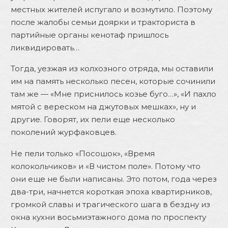
местных жителей испугало и возмутило. Поэтому
после жалобы семьи доярки и тракториста в
партийные органы кенотаф пришлось
ликвидировать…
Тогда, уезжая из колхозного отряда, мы оставили
им на память несколько песен, которые сочинили
там же — «Мне приснилось козье буго…», «И пахло
мятой с вереском на джутовых мешках», ну и
другие. Говорят, их пели еще несколько
поколений журфаковцев.
Не пели только «Посошок», «Время
колокольчиков» и «В чистом поле». Потому что
они еще не были написаны. Это потом, года через
два-три, начнется короткая эпоха квартирников,
громкой славы и трагического шага в бездну из
окна кухни восьмиэтажного дома по проспекту