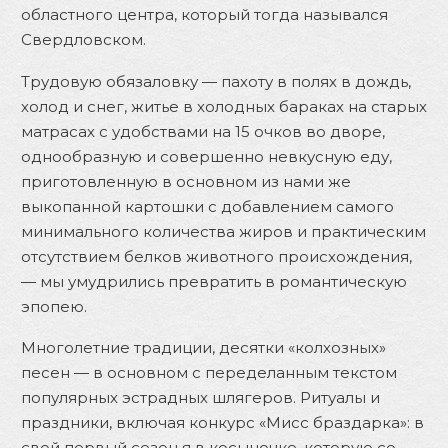
областного центра, который тогда назывался
Свердловском.
Трудовую обязаловку — пахоту в полях в дождь,
холод и снег, житье в холодных бараках на старых
матрасах с удобствами на 15 очков во дворе,
однообразную и совершенно невкусную еду,
приготовленную в основном из нами же
выкопанной картошки с добавлением самого
минимального количества жиров и практическим
отсутствием белков животного происхождения,
— мы умудрились превратить в романтическую
эпопею.
Многолетние традиции, десятки «колхозных»
песен — в основном с переделанным текстом
популярных эстрадных шлягеров. Ритуалы и
праздники, включая конкурс «Мисс браздарка»: в
свой первый сезон я в косыночке, которую со