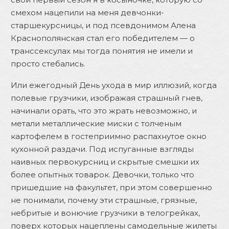
смехом нацепили на меня девчонки-
старшекурсницы, и под псевдонимом Алена
Краснополянская стал его победителем — о
транссексулах мы тогда понятия не имели и
просто стебались.
Или ежегодный День ухода в мир иллюзий, когда
полевые грузчики, изображая страшный гнев,
начинали орать, что это жрать невозможно, и
метали металлические миски с толченым
картофелем в гостеприимно распахнутое окно
кухонной раздачи. Под испуганные взгляды
наивных первокурсниц и скрытые смешки их
более опытных товарок. Девочки, только что
пришедшие на факультет, при этом совершенно
не понимали, почему эти страшные, грязные,
небритые и вонючие грузчики в телогрейках,
поверх которых нацеплены самодельные жилеты