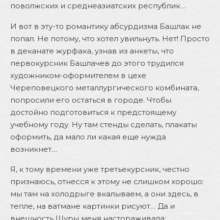
поволжских и среднеазиатских республик…
И вот в эту-то романтику абсурдизма Башлак не
попал. Не потому, что хотел увильнуть. Нет! Просто
в деканате журфака, узнав из анкеты, что
первокурсник Башлачев до этого трудился
художником-оформителем в цехе
Череповецкого металлургического комбината,
попросили его остаться в городе. Чтобы
достойно подготовиться к предстоящему
учебному году. Ну там стенды сделать, плакаты
оформить, да мало ли какая еще нужда
возникнет…
Я, к тому времени уже третьекурсник, честно
признаюсь, отнесся к этому не слишком хорошо:
мы там на холодрыге вкалываем, а они здесь, в
тепле, на ватмане картинки рисуют… Да и
внешность Шуры меня настораживала: