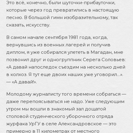
Это всё, конечно, были шуточки-прибауточки,
которые через год превратились в настоящую
песню. В большой гимн изобразительному, так
сказать, искусству.
В самом начале сентября 1981 года, когда,
вернувшись из военных лагерей и получив
диплом, я уже собирался улететь в Магадан, мне
позвонил друг и одногруппник Серега Соловьев:
«А давай напоследок съездим на несколько дней
в колхоз. Я тут еще двоих наших уже уговорил…».
— «А давай!».
Молодому журналисту того времени собраться —
даже перепоясываться не надо. Уже следующим
утром мы вошли в знакомый зал дощатой
столовой студенческого уборочного отряда
журфака УрГУ в селе Александровское — это
примерно в 11 километрах от местного