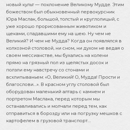
новый культ — поклонение Великому Мудде. Этим
божеством был обыкновенный первокурсник
Юра Маслак, большой, толстый и круглолицый, с
уже хорошо прорисованным животиком и
щеками, спадавшими ему на шею. Ну чем не
Великий? И чем не Мудда? Когда он появлялся в
колхозной столовой, ни сном, ни духом не ведая о
своем мессианстве, мы бухались на колени
прямо на грязный пол из щелястых досок и
ползли ему навстречу со стонами и
всхлипываньем: «О, Великий! О, Мудда! Прости и
благослови…». В красном углу столовой был
оборудован маленький алтарь с камнем и
портретом Маслака, перед которым мы
останавливались и молчали перед тем, как
отправиться в борозду или на погрузку мешков с
картофелем в грузовой транспорт…