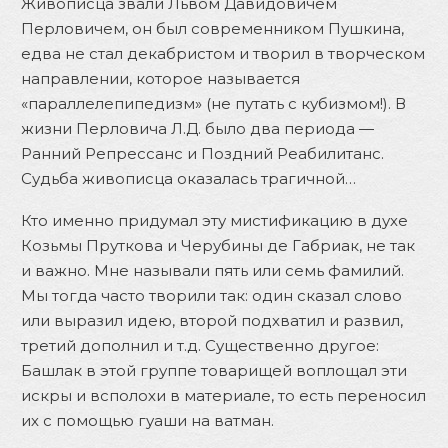
Живописца звали Львом Давидовичем
Перловичем, он был современником Пушкина,
едва не стал декабристом и творил в творческом
направлении, которое называется
«параллелепипедизм» (не путать с кубизмом!). В
жизни Перловича Л.Д. было два периода —
Ранний Репрессанс и Поздний Реабилитанс.
Судьба живописца оказалась трагичной…
Кто именно придумал эту мистификацию в духе
Козьмы Пруткова и Черубины де Габриак, не так
и важно. Мне называли пять или семь фамилий.
Мы тогда часто творили так: один сказал слово
или выразил идею, второй подхватил и развил,
третий дополнил и т.д. Существенно другое:
Башлак в этой группе товарищей воплощал эти
искры и всполохи в материале, то есть переносил
их с помощью гуаши на ватман.