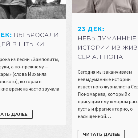
23 ДЕК:
ДЕК:
ВЫ БРОСАЛИ
НЕВЫДУМАННЫЕ
ЕЙ В ШТЫКИ
ИСТОРИИ ИЗ ЖИ
СЕР АЛ ПОНА
рока из песни «Замполиты,
уки, а по-прежнему —
Сегодня мы заканчиваем
ары» (слова Михаила
невыдуманные истории
вского), которая в
известного журналиста Се
кие времена часто звучала
Пономарева, который с
присущим ему юмором расс
пусть и фрагментарно, о
АТЬ ДАЛЕЕ
насыщенной…
ЧИТАТЬ ДАЛЕЕ