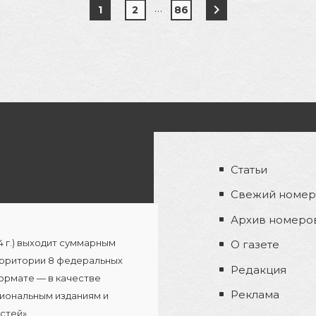
…
1
2
86
Статьи
Свежий номер
Архив номеро
4 г.) выходит суммарным
О газете
территории 8 федеральных
Редакция
ормате — в качестве
Реклама
иональным изданиям и
стей».