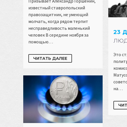
Призывает Александр Горшенин,
известный ставропольский
правозащитник, не умеющий
молчать, когда рядом терпит
несправедливость маленький
23 
человек В середине ноября за
ЛЮД
помощью…
Это ст
ЧИТАТЬ ДАЛЕЕ
политр
комисс
Матусо
советс
на…
ЧИТ