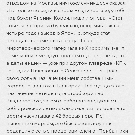
отъездом из Москвы, ничтоже сумняшеся сказал:
«Ты только не сиди в своем Владивостоке, у тебя
под боком Япония, Корея, пиши и оттуда…» Этот
совет я воспринял буквально, оформив (аж на
четыре года!) выезд в Японию, откуда стал
передавать заметки в газету. После
миротворческого материала из Хиросимы меня
заметили и в международном отделе газеты, что
в дальнейшем — уже при другом главреде «КП»,
Геннадии Николаевиче Селезневе — сыграло
свою роль в назначении меня собственным
корреспондентом в Болгарии. Правда, до этого
назначения четыре года отсобкорил во
Владивостоке, затем отработал заведующим
собкоровской сетью «Комсомолки», которая в то
время насчитывала 42 боевых пера. По
нынешним меркам, это была очень крупная
редакция с сетью представителей от Прибалтики