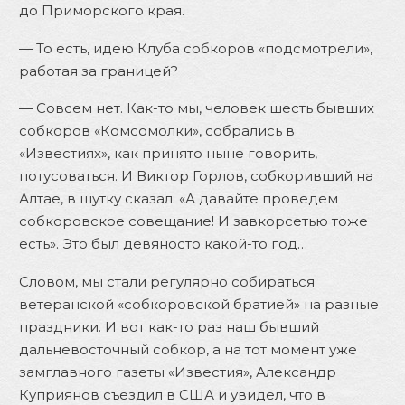
до Приморского края.
— То есть, идею Клуба собкоров «подсмотрели»,
работая за границей?
— Совсем нет. Как-то мы, человек шесть бывших
собкоров «Комсомолки», собрались в
«Известиях», как принято ныне говорить,
потусоваться. И Виктор Горлов, собкоривший на
Алтае, в шутку сказал: «А давайте проведем
собкоровское совещание! И завкорсетью тоже
есть». Это был девяносто какой-то год…
Словом, мы стали регулярно собираться
ветеранской «собкоровской братией» на разные
праздники. И вот как-то раз наш бывший
дальневосточный собкор, а на тот момент уже
замглавного газеты «Известия», Александр
Куприянов съездил в США и увидел, что в