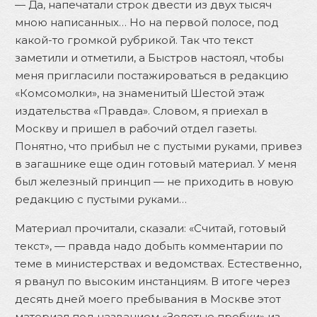
— Да, напечатали строк двести из двух тысяч
мною написанных… Но на первой полосе, под
какой-то громкой рубрикой. Так что текст
заметили и отметили, а Быстров настоял, чтобы
меня пригласили постажироваться в редакцию
«Комсомолки», на знаменитый Шестой этаж
издательства «Правда». Словом, я приехал в
Москву и пришел в рабочий отдел газеты.
Понятно, что прибыл не с пустыми руками, привез
в загашнике еще один готовый материал. У меня
был железный принцип — не приходить в новую
редакцию с пустыми руками…
Материал прочитали, сказали: «Считай, готовый
текст», — правда надо добыть комментарии по
теме в министерствах и ведомствах. Естественно,
я рванул по высоким инстанциям. В итоге через
десять дней моего пребывания в Москве этот
материал под названием «Золотые пробки» из