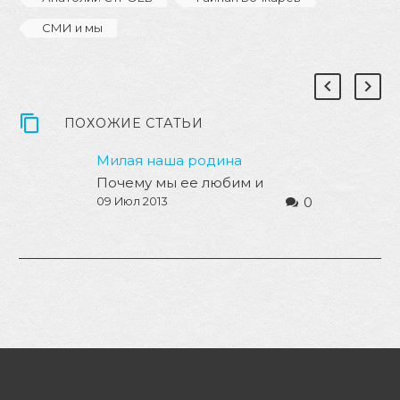
СМИ и мы
ПОХОЖИЕ СТАТЬИ
Милая наша родина
Почему мы ее любим и
0
09 Июл 2013
помним, а она нам
взаимностью отвечает не
всегда? Ехал не так давно из
Барнаула в…