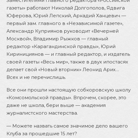
Заместителями главного редактора «Российской
газеты» работают Николай Долгополов, Ядвига
Юферова, Юрий Лепский, Аркадий Ханцевич —
первый зам. главного в «Независимой газете»,
Александр Куприянов руководит «Вечерней
Москвой», Владимир Рыжков — главный
редактор «Карагандинской правды», Юрий
Киринициянов — и главный редактор, и издатель
своей газеты «Весь мир», также в двух ипостасях
делает свой «Новый вторник» Леонид Арих…
Всех и не перечислишь.
Все они прошли настоящую собкоровскую школу
«Комсомольской правды». Впрочем, скорее, это
даже не школа, бери выше — академия
журналистского мастерства.
— Можете назвать самое значимое дело вашего
Клуба за прошедшие 15 лет?