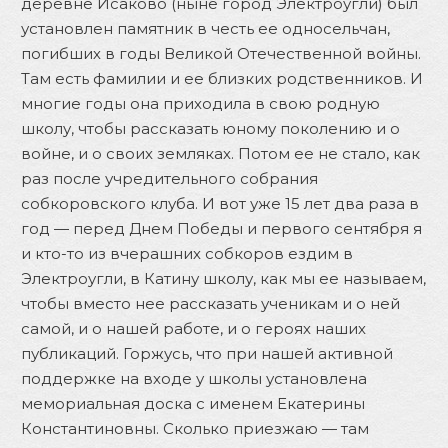
деревне Исаково (ныне город Электроугли) был
установлен памятник в честь ее односельчан,
погибших в годы Великой Отечественной войны.
Там есть фамилии и ее близких родственников. И
многие годы она приходила в свою родную
школу, чтобы рассказать юному поколению и о
войне, и о своих земляках. Потом ее не стало, как
раз после учредительного собрания
собкоровского клуба. И вот уже 15 лет два раза в
год — перед Днем Победы и первого сентября я
и кто-то из вчерашних собкоров ездим в
Электроугли, в Катину школу, как мы ее называем,
чтобы вместо нее рассказать ученикам и о ней
самой, и о нашей работе, и о героях наших
публикаций. Горжусь, что при нашей активной
поддержке на входе у школы установлена
мемориальная доска с именем Екатерины
Константиновны. Сколько приезжаю — там