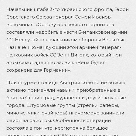
Начальник штаба 3-го Украинского фронта, Герой
Советского Союза генерал Семен Иванов
вспоминал: «Основу вражеского гарнизона
составляли недобитые части 6-й танковой армии
СС. Неслучайно начальником обороны Вены был
назначен командующий этой армией генерал-
полковник войск СС Зепп Дитрих, который при
этом самонадеянно заявил: «Вена будет
сохранена для Германии».
При штурме столицы Австрии советские войска
активно применяли навыки, приобретенные в
боях за Сталинград, Будапешт и другие крупные
города. Штурмовые группы (стрелки, саперы,
минометчики, снайперы) планомерно занимали
район за районом. Особенность операции
состояла в том, что, несмотря на большое
количество танков и САУ, город старались не