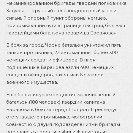
механизированной бригады гвардии полковника
Затулея, — крупный железнодорожный узел и
сильный опорный пункт обороны немцев,
прикрывающий пути к границе Австрии, был взят
гвардейцами батальона товарища Баранова».
В боях за город Чорно батальон уничтожил пять
танков противника, 22 автомашины, более 300
немецких солдат и офицеров. В плен
подчиненные Баранова взяли 400 немецких
солдат и офицеров, захватили 6 складов
военного имущества.
Еще больших успехов достиг малочисленный
батальон (180 человек) гвардии капитана
Баранова в бою за город Шопрон. Преследуя
отступавшего противника, мотострелки
совместно с двумя подразделениями бригады
ворвались в город и выбили фашистов из