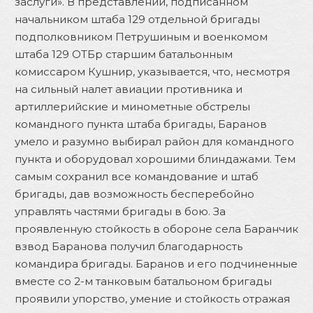
заслуги». В представлении, подписанном
начальником штаба 129 отдельной бригады
подполковником Петрушиным и военкомом
штаба 129 ОТБр старшим батальонным
комиссаром Кушнир, указывается, что, несмотря
на сильный налет авиации противника и
артиллерийские и минометные обстрелы
командного пункта штаба бригады, Баранов
умело и разумно выбирал район для командного
пункта и оборудовал хорошими блиндажами. Тем
самым сохранил все командование и штаб
бригады, дав возможность бесперебойно
управлять частями бригады в бою. За
проявленную стойкость в обороне села Баранчик
взвод Баранова получил благодарность
командира бригады. Баранов и его подчиненные
вместе со 2-м танковым батальоном бригады
проявили упорство, умение и стойкость отражая