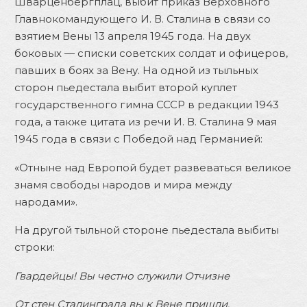
Шварценбергплац, выбит приказ Верховного
Главнокомандующего И. В. Сталина в связи со
взятием Вены 13 апреля 1945 года. На двух
боковых — списки советских солдат и офицеров,
павших в боях за Вену. На одной из тыльных
сторон пьедестала выбит второй куплет
государственного гимна СССР в редакции 1943
года, а также цитата из речи И. В. Сталина 9 мая
1945 года в связи с Победой над Германией:
«Отныне над Европой будет развеваться великое
знамя свободы народов и мира между
народами».
На другой тыльной стороне пьедестала выбиты
строки:
Гвардейцы! Вы честно служили Отчизне
От стен Сталинграда вы к Вене пришли,