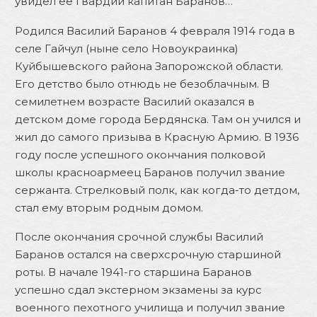
увидел ее гвардии капитан Баранов…
Родился Василий Баранов 4 февраля 1914 года в
селе Гайчул (ныне село Новоукраинка)
Куйбышевского района Запорожской области.
Его детство было отнюдь не безоблачным. В
семилетнем возрасте Василий оказался в
детском доме города Бердянска. Там он учился и
жил до самого призыва в Красную Армию. В 1936
году после успешного окончания полковой
школы красноармеец Баранов получил звание
сержанта. Стрелковый полк, как когда-то детдом,
стал ему вторым родным домом.
После окончания срочной службы Василий
Баранов остался на сверхсрочную старшиной
роты. В начале 1941-го старшина Баранов
успешно сдал экстерном экзамены за курс
военного пехотного училища и получил звание