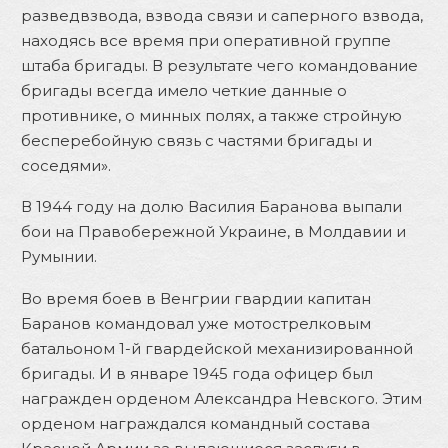
разведвзвода, взвода связи и саперного взвода,
находясь все время при оперативной группе
штаба бригады. В результате чего командование
бригады всегда имело четкие данные о
противнике, о минных полях, а также стройную
бесперебойную связь с частями бригады и
соседями».
В 1944 году на долю Василия Баранова выпали
бои на Правобережной Украине, в Молдавии и
Румынии.
Во время боев в Венгрии гвардии капитан
Баранов командовал уже мотострелковым
батальоном 1-й гвардейской механизированной
бригады. И в январе 1945 года офицер был
награжден орденом Александра Невского. Этим
орденом награждался командный состава