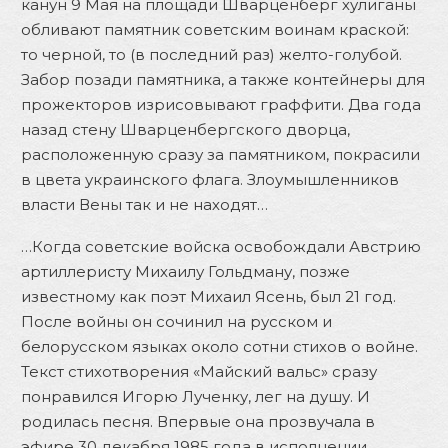
канун 9 Мая на площади Шварценберг хулиганы
обливают памятник советским воинам краской:
то черной, то (в последний раз) желто-голубой.
Забор позади памятника, а также контейнеры для
прожекторов изрисовывают граффити. Два года
назад стену Шварценбергского дворца,
расположенную сразу за памятником, покрасили
в цвета украинского флага. Злоумышленников
власти Вены так и не находят…
…Когда советские войска освобождали Австрию
артиллеристу Михаилу Гольдману, позже
известному как поэт Михаил Ясень, был 21 год.
После войны он сочинил на русском и
белорусском языках около сотни стихов о войне.
Текст стихотворения «Майский вальс» сразу
понравился Игорю Лученку, лег на душу. И
родилась песня. Впервые она прозвучала в
эфире 30 декабря 1985 года в исполнении