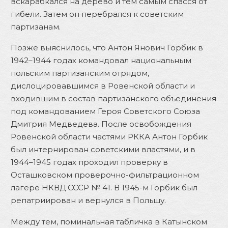
вскарабкался на дерево и тем самым спасся от
гибели. Затем он перебрался к советским
партизанам.
Позже выяснилось, что Антон Янович Горбик в
1942–1944 годах командовал национальным
польским партизанским отрядом,
дислоцировавшимся в Ровенской области и
входившим в состав партизанского объединения
под командованием Героя Советского Союза
Дмитрия Медведева. После освобождения
Ровенской области частями РККА Антон Горбик
был интернирован советскими властями, и в
1944–1945 годах проходил проверку в
Осташковском проверочно-фильтрационном
лагере НКВД СССР № 41. В 1945-м Горбик был
репатриирован и вернулся в Польшу.
Между тем, поминальная табличка в Катынском