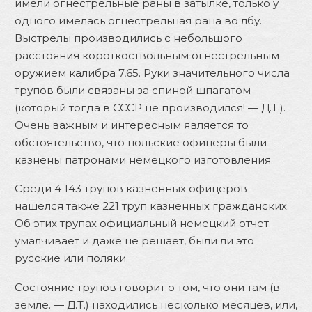
имели огнестрельные раны в затылке, только у
одного имелась огнестрельная рана во лбу.
Выстрелы производились с небольшого
расстояния короткоствольным огнестрельным
оружием калибра 7,65. Руки значительного числа
трупов были связаны за спиной шпагатом
(который тогда в СССР не производился! — Д.Т.).
Очень важным и интересным является то
обстоятельство, что польские офицеры были
казнены патронами немецкого изготовления.
Среди 4 143 трупов казненных офицеров
нашелся также 221 труп казненных гражданских.
Об этих трупах официальный немецкий отчет
умалчивает и даже не решает, были ли это
русские или поляки.
Состояние трупов говорит о том, что они там (в
земле. — Д.Т.) находились несколько месяцев, или,