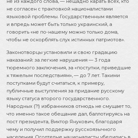
не из каждого слова, — нещадно карать всех, кто
не согласен с трактовкой националистами
языковой проблемы. Государственным является
и впредь может быть только украинский, а
говорить «не по-нашему можно только дома,
чтобы не оскорблять слух истинных патриотов».
Законотворцы установили и свою градацию
наказаний: за легкие нарушения — 3 года
тюремного заключения, за «поступки, приведшие
к тяжелым последствиям», — до 7 лет. Такими
поступками будут считаться, к примеру,
публичные выступления за придание русскому
языку статуса второго государственного.
Народных (?!) избранников отнюдь не смущает то,
что именно такое обещание дал, баллотируясь на
пост президента, Виктор Янукович, благодаря
чему и получил поддержку русскоязычного
населения. Оголтелые националисты убедились в