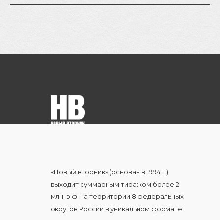
Об этом в
эксклюзивном
интервью корр.
Синьхуа заявила
министр внешних
связей и туризма
Амурской области
Екатерина Киреева.
По ее…
«Новый вторник» (основан в 1994 г.)
выходит суммарным тиражом более 2
млн. экз. на территории 8 федеральных
округов России в уникальном формате