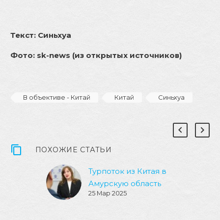
Текст: Синьхуа
Фото:
sk-news
(
из открытых источников)
В объективе - Китай
Китай
Синьхуа
ПОХОЖИЕ СТАТЬИ
Турпоток из Китая в
Амурскую область
25 Мар 2025
России ощутимо
вырос