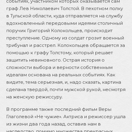
событиях, участником которых оказывается сам
граф Лев Николаевич Толстой. В пехотном полку
в Тульской области, куда отправляется на службу
вдохновленный передовыми идеями столичный
поручик Григорий Колокольцев, происходит
преступление. Одному из солдат грозит военный
трибунал и расстрел. Колокольцев обращается за
помощью к графу Толстому, который решает
защитить невиновного. Острая история о
сложности выбора и верности собственным
идеалам основана на реальных событиях. Как
видите, тема серьезная, и, надо сказать, картина
сделана твердой, почти мужской рукой, несмотря
на женскую режиссуру.
В программе также последний фильм Веры
Глаголевой «Не чужие». Актриса и режиссер ушла
из жизни два года назад, оставив нам в
наследство, помимо множества прекрасных