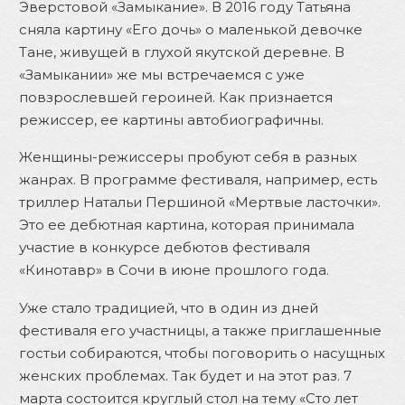
Эверстовой «Замыкание». В 2016 году Татьяна
сняла картину «Его дочь» о маленькой девочке
Тане, живущей в глухой якутской деревне. В
«Замыкании» же мы встречаемся с уже
повзрослевшей героиней. Как признается
режиссер, ее картины автобиографичны.
Женщины-режиссеры пробуют себя в разных
жанрах. В программе фестиваля, например, есть
триллер Натальи Першиной «Мертвые ласточки».
Это ее дебютная картина, которая принимала
участие в конкурсе дебютов фестиваля
«Кинотавр» в Сочи в июне прошлого года.
Уже стало традицией, что в один из дней
фестиваля его участницы, а также приглашенные
гостьи собираются, чтобы поговорить о насущных
женских проблемах. Так будет и на этот раз. 7
марта состоится круглый стол на тему «Сто лет