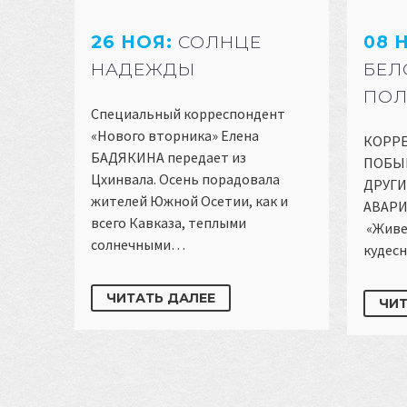
26 НОЯ:
СОЛНЦЕ
08 
НАДЕЖДЫ
БЕЛ
ПОЛ
Специальный корреспондент
«Нового вторника» Елена
КОРРЕ
БАДЯКИНА передает из
ПОБЫВ
Цхинвала. Осень порадовала
ДРУГИ
жителей Южной Осетии, как и
АВАРИ
всего Кавказа, теплыми
«Живе
солнечными…
кудесн
ЧИТАТЬ ДАЛЕЕ
ЧИТ