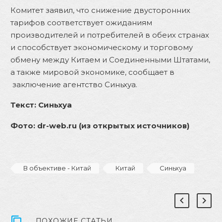
Комитет заявил, что снижение двусторонних
тарифов соответствует ожиданиям
производителей и потребителей в обеих странах
и способствует экономическому и торговому
обмену между Китаем и Соединенными Штатами,
а также мировой экономике
, сообщает в
заключение
агентство Си
н
ьхуа
.
Текст
: Синьхуа
Фо
т
о:
dr-web.ru
(из открытых источников)
В объективе - Китай
Китай
Синьхуа
ПОХОЖИЕ СТАТЬИ