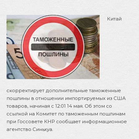
Китай
скорректирует дополнительные таможенные
пошлины в отношении импортируемых из США
товаров, начиная с 12:01 14 мая. Об
этом
со
ссылкой на
Комитет по таможенным пошлинам
п
ри
Госсовете КНР
сообщ
ает информационное
агентство Си
н
ьхуа
.