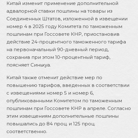
Китай изменит применение дополнительной
адвалорной ставки пошлины на товары из
Соединенных Штатов, изложенной в извещении
номер 4 в 2025 году Комитета по таможенным
пошлинам при Госсовете КНР, приостановив
действие 24-процентного таможенного тарифа
на первоначальный 90-дневный период,
сохранив при этом 10-процентный тариф
,
поясняет
Си
н
ьхуа
.
Китай также отменит действие мер по
повышению тарифов, введенных в соответствии
с извещениями номер 5 и номер 6,
опубликованными Комитетом по таможенным
пошлинам при Госсовете КНР в апре
ле. Согласно
этим извещениям дополнительные пошлины
повышались до 84 проц. и 125 проц.
соответственно.